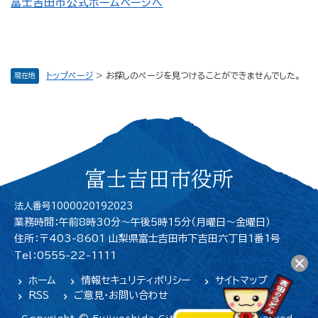
富士吉田市公式ホームページへ
トップページ
>
お探しのページを見つけることができませんでした。
現在地
富士吉田市役所
法人番号1000020192023
業務時間：午前8時30分～午後5時15分（月曜日〜金曜日）
住所：〒403-8601 山梨県富士吉田市下吉田六丁目1番1号
Tel：0555-22-1111
ホーム
情報セキュリティポリシー
サイトマップ
RSS
ご意見・お問い合わせ