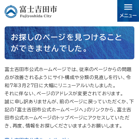
ペ
メニューを飛ばして本文へ
ー
ジ
の
先
本
頭
お探しのページを見つけること
文
で
ができませんでした。
す。
富士吉田市公式ホームページでは、従来のページからの問題
点が改善されるようにサイト構成や分類の見直しを行い、令
和7年3月27日に大幅にリニューアルいたしました。
それに伴ない、ページのアドレスが変更されております。
誠に申し訳ありませんが、前のページに戻っていただくか、下
記の「富士吉田市公式ホームページへ」のリンクから、富士吉
田市公式ホームページのトップページにアクセスしていただ
き、再度、情報をお探しくださいますようお願いします。