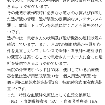
取り入れ、患者さんの精神的・身体的な苦痛を軽減で
きるよう 努めています。
その他透析液作製時に必要な水道水の水質及び作製し
た透析液の管理、透析装置の定期的なメンテナンスを
通し、故障・トラブルを未然に防ぐことも業務のひと
つです。
透析中は、患者さんの状態及び透析機器の運転状況を
確認しています。また、月2度の採血結果から透析条
件を見直しカンファレンスで医師・看護師へ透析条件
の変更を提案することで患者さん一人一人に合った透
析を提供できるよう努めています。
当院の外来透析ベッドは33床、使用している治療機
器台数は透析用監視装置33台、個人用透析装置2台、
個人用RO精製水製造装置2台、持続緩徐式血液濾過装
置1台です。
また、特殊な血液浄化療法として血漿交換療法
（PE）・血漿吸着療法（PA）・血液吸着療法（HA、