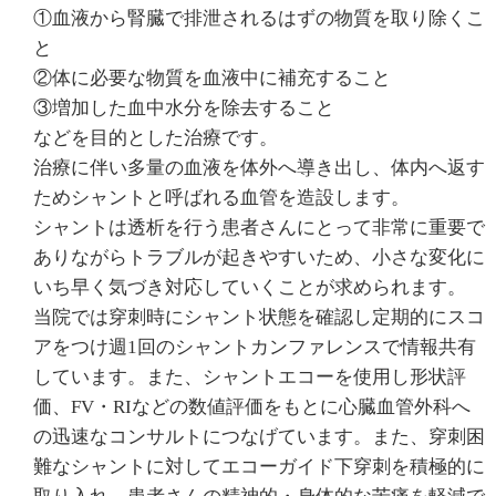
①血液から腎臓で排泄されるはずの物質を取り除くこ
と
②体に必要な物質を血液中に補充すること
③増加した血中水分を除去すること
などを目的とした治療です。
治療に伴い多量の血液を体外へ導き出し、体内へ返す
ためシャントと呼ばれる血管を造設します。
シャントは透析を行う患者さんにとって非常に重要で
ありながらトラブルが起きやすいため、小さな変化に
いち早く気づき対応していくことが求められます。
当院では穿刺時にシャント状態を確認し定期的にスコ
アをつけ週1回のシャントカンファレンスで情報共有
しています。また、シャントエコーを使用し形状評
価、FV・RIなどの数値評価をもとに心臓血管外科へ
の迅速なコンサルトにつなげています。また、穿刺困
難なシャントに対してエコーガイド下穿刺を積極的に