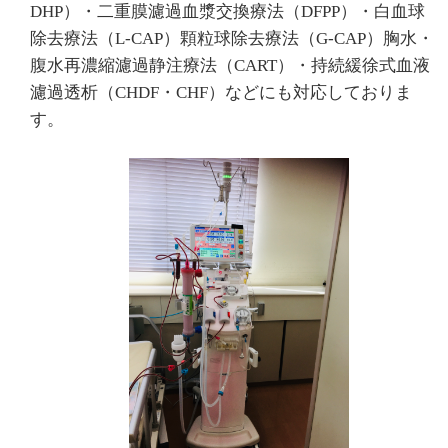
DHP）・二重膜濾過血漿交換療法（DFPP）・白血球
除去療法（L-CAP）顆粒球除去療法（G-CAP）胸水・
腹水再濃縮濾過静注療法（CART）・持続緩徐式血液
濾過透析（CHDF・CHF）などにも対応しておりま
す。