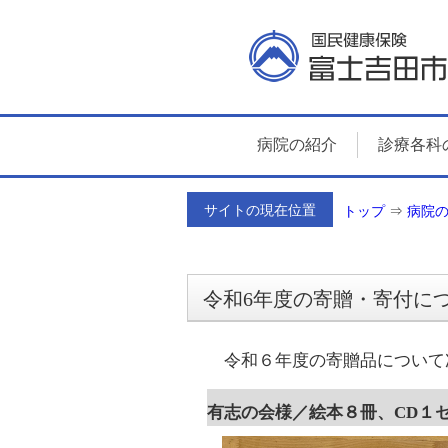
病院の紹介
診療各科
サイトの現在位置
トップ
⇒
病院
令和6年度の寄贈・寄付に
令和６年度の寄贈品について
有志の会様／絵本８冊、CD１