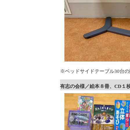
※ベッドサイドテーブル30台
有志の会様／絵本８冊、CD１