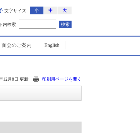
小
中
大
文字サイズ
ト内検索
検索
・面会のご案内
English
5年12月8日 更新
印刷用ページを開く