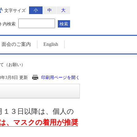
小
中
大
文字サイズ
ト内検索
検索
・面会のご案内
English
て（お願い）
23年3月8日 更新
印刷用ページを開く
月１３日以降は、個人の
は、マスクの着用が推奨