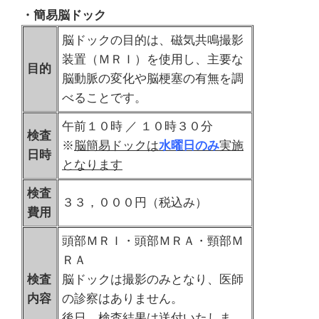
・簡易脳ドック
脳ドックの目的は、磁気共鳴撮影
装置（ＭＲＩ）を使用し、主要な
目的
脳動脈の変化や脳梗塞の有無を調
べることです。
午前１０時 ／ １０時３０分
検査
※
脳簡易ドックは
水曜日のみ
実施
日時
となります
検査
３３，０００円（税込み）
費用
頭部ＭＲＩ・頭部ＭＲＡ・頸部Ｍ
ＲＡ
検査
脳ドックは撮影のみとなり、医師
内容
の診察はありません。
後日、検査結果は送付いたしま