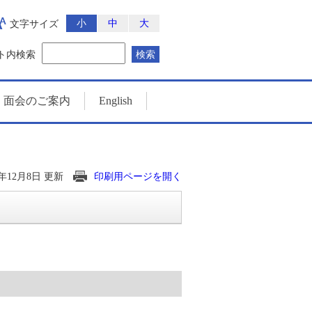
小
中
大
文字サイズ
ト内検索
検索
・面会のご案内
English
5年12月8日 更新
印刷用ページを開く