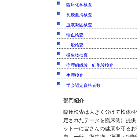
臨床化学検査
免疫血清検査
血液凝固検査
輸血検査
一般検査
微生物検査
病理組織診・細胞診検査
生理検査
学会認定資格者数
部門紹介
臨床検査は大きく分けて検体検
定されたデータを臨床側に提供
ットーに皆さんの健康を守るお
血、一般、微生物、病理・細胞