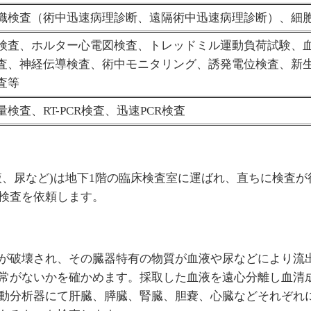
織検査（術中迅速病理診断、遠隔術中迅速病理診断）、細
検査、ホルター心電図検査、トレッドミル運動負荷試験、
査、神経伝導検査、術中モニタリング、誘発電位検査、新
査等
検査、RT-PCR検査、迅速PCR検査
液、尿など)は地下1階の臨床検査室に運ばれ、直ちに検査
検査を依頼します。
が破壊され、その臓器特有の物質が血液や尿などにより流
常がないかを確かめます。採取した血液を遠心分離し血清成
動分析器にて肝臓、膵臓、腎臓、胆嚢、心臓などそれぞれ