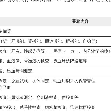
業務内容
準備等
分析（肝機能、腎機能、胆道機能、膵機能、血糖等）
検査（肝炎、性感染症等）、腫瘍マーカー、内分泌学的検
定、血液像、骨髄液の検査、赤血球沈降速度等
溶、出血時間測定
判定、交差試験、抗体同定、輸血用製剤の保管管理
自己血
検査、尿沈渣測定、穿刺液検査、便検査等
菌の検出、感受性検査、結核菌検査、迅速抗原検査