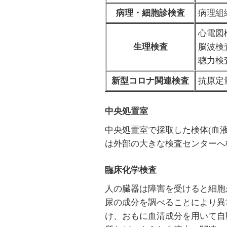
病理・細胞診検査
病理組
心電図
生理検査
脳波検
聴力検
新型コロナ関連検査
抗原定量
中央処置室
中央処置室で採取した検体(血
は外部の大きな検査センターへ
臨床化学検査
人の臓器は障害を受けると細胞
尿の成分を調べることにより異
け、おもに血清成分を用いて自