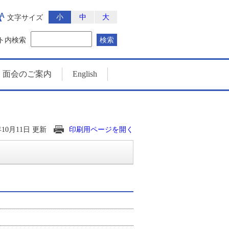
小
中
大
文字サイズ
ト内検索
検索
・面会のご案内
English
3年10月11日 更新
印刷用ページを開く