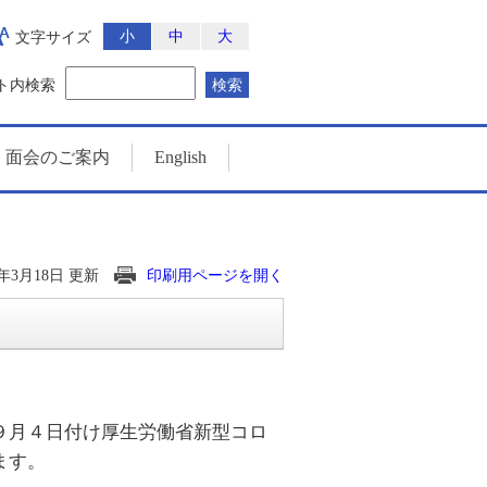
小
中
大
文字サイズ
ト内検索
検索
・面会のご案内
English
2年3月18日 更新
印刷用ページを開く
９月４日付け厚生労働省新型コロ
ます。